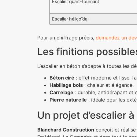
Escalier quart-tournant
Escalier hélicoïdal
Pour un chiffrage précis,
demandez un devi
Les finitions possible
L’escalier en béton s’adapte à toutes les dé
Béton ciré
: effet moderne et lisse, fac
Habillage bois
: chaleur et élégance.
Carrelage
: durable, antidérapant et 
Pierre naturelle
: idéale pour les exté
Un projet d’escalier à
Blanchard Construction
conçoit et réalise 
Froidfond, La Garnache et dans tout le no