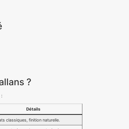
é
allans ?
 :
Détails
ts classiques, finition naturelle.